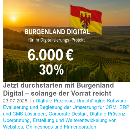
Jetzt durchstarten mit Burgenland
Digital – solange der Vorrat reicht
23.07.2025: in
Digitale Prozesse
,
Unabhängige Software-
Evaluierung und Begleitung der Umsetzung für CRM, ERP
und CMS-Lösungen
,
Corporate Design
,
Digitale Präsenz:
Überprüfung, Erstellung und Weiterentwickelung von
Websites, Onlineshops und Firmenportalen