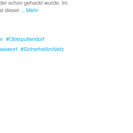
der schon gehackt wurde. Im
hat dieser…
Mehr
er
#Oberpullendorf
asswort
#SicherheitimNetz